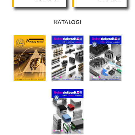
Aby nasza
strona
internetowa
działała jak
najlepiej
KATALOGI
podczas
twojego
przejścia na nią.
Jeśli odrzucisz
te pliki cookie,
niektóre
funkcje znikną
ze strony
internetowej.
Marketing
Udostępniając
swoje
zainteresowania i
zachowania podczas
odwiedzania naszej
strony, zwiększasz
szansę na
zobaczenie
spersonalizowanych