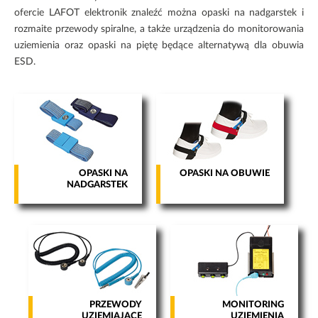
Te pliki cookie
ofercie
LAFOT elektronik
znaleźć można
opaski na nadgarstek
i
nie są
rozmaite
przewody spiralne
, a także urządzenia do
monitorowania
opcjonalne. Są
uziemienia
oraz
opaski na piętę
będące alternatywą dla
obuwia
one potrzebne
do
ESD
.
funkcjonowania
strony
internetowej.
Statystyka
Abyśmy mogli
poprawić
OPASKI NA
OPASKI NA OBUWIE
funkcjonalność
NADGARSTEK
i strukturę
strony
internetowej,
na podstawie
tego, jak
strona jest
używana.
PRZEWODY
MONITORING
Doświadczenie
UZIEMIAJĄCE
UZIEMIENIA