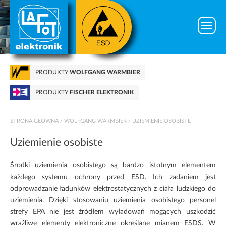
PRODUKTY
WOLFGANG WARMBIER
PRODUKTY
FISCHER ELEKTRONIK
STRONA GŁÓWNA
/
WOLFGANG WARMBIER
/ UZIEMIENIE OSOBISTE
Uziemienie osobiste
Środki uziemienia osobistego
są bardzo istotnym elementem
każdego
systemu ochrony przed ESD
. Ich zadaniem jest
odprowadzanie
ładunków elektrostatycznych
z ciała ludzkiego do
uziemienia. Dzięki stosowaniu
uziemienia osobistego
personel
strefy EPA
nie jest źródłem wyładowań mogących uszkodzić
wrażliwe elementy elektroniczne określane mianem
ESDS
. W
Konieczne