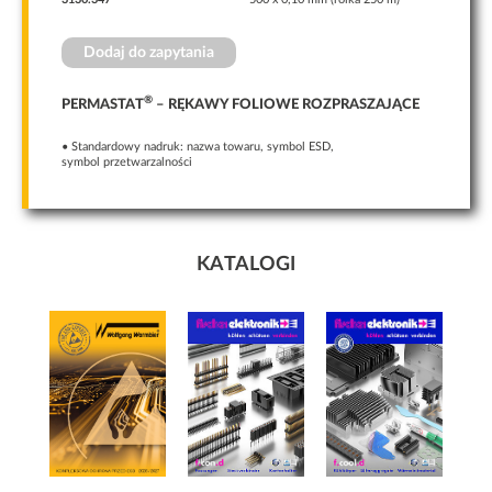
Aby nasza
strona
internetowa
Dodaj do zapytania
działała jak
najlepiej
podczas
®
PERMASTAT
– RĘKAWY FOLIOWE ROZPRASZAJĄCE
twojego
przejścia na nią.
• Standardowy nadruk: nazwa towaru, symbol ESD,
Jeśli odrzucisz
symbol przetwarzalności
te pliki cookie,
niektóre
funkcje znikną
ze strony
internetowej.
KATALOGI
Marketing
Udostępniając
swoje
zainteresowania i
zachowania podczas
odwiedzania naszej
strony, zwiększasz
szansę na
zobaczenie
spersonalizowanych