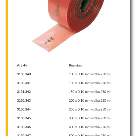
Te pliki cookie
nie są
opcjonalne. Są
one potrzebne
do
funkcjonowania
strony
internetowej.
Statystyka
Abyśmy mogli
Art.-Nr:
Rozmiar:
poprawić
3130.340
100 x 0,10 mm (rolka 250 m)
funkcjonalność
i strukturę
3130.341
130 x 0,10 mm (rolka 250 m)
strony
internetowej,
3131.342
150 x 0,10 mm (rolka 250 m)
na podstawie
3130.343
200 x 0,10 mm (rolka 250 m)
tego, jak
strona jest
3130.344
250 x 0,10 mm (rolka 250 m)
używana.
3130.345
300 x 0,10 mm (rolka 250 m)
3130.346
400 x 0,10 mm (rolka 250 m)
Doświadczenie
3130.347
500 x 0,10 mm (rolka 250 m)