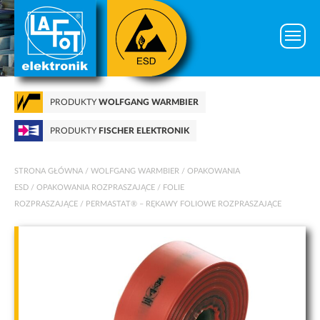
PRODUKTY
WOLFGANG WARMBIER
PRODUKTY
FISCHER ELEKTRONIK
STRONA GŁÓWNA
/
WOLFGANG WARMBIER
/
OPAKOWANIA
ESD
/
OPAKOWANIA ROZPRASZAJĄCE
/
FOLIE
ROZPRASZAJĄCE
/ PERMASTAT® – RĘKAWY FOLIOWE ROZPRASZAJĄCE
Konieczne