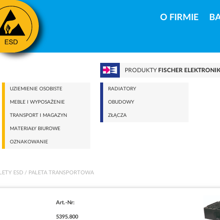
O FIRMIE
B
PRODUKTY
FISCHER ELEKTRONI
UZIEMIENIE OSOBISTE
RADIATORY
MEBLE I WYPOSAŻENIE
OBUDOWY
TRANSPORT I MAGAZYN
ZŁĄCZA
MATERIAŁY BIUROWE
OZNAKOWANIE
LETY ESD
/ PALETA TRANSPORTOWA
Art.-Nr:
5395.800
Konieczne