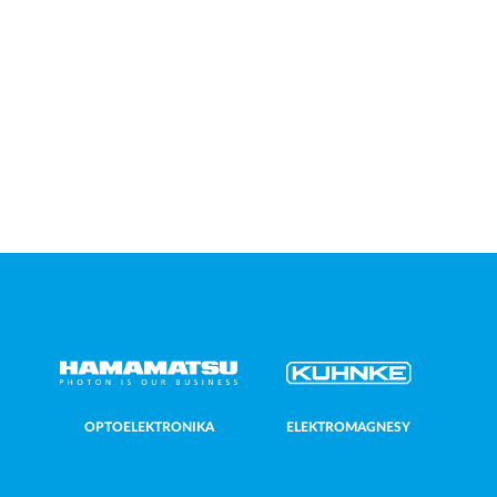
Aby nasza
strona
internetowa
działała jak
najlepiej
podczas
twojego
przejścia na nią.
Jeśli odrzucisz
te pliki cookie,
niektóre
funkcje znikną
ze strony
internetowej.
Marketing
Udostępniając
swoje
zainteresowania i
zachowania podczas
odwiedzania naszej
OPTOELEKTRONIKA
ELEKTROMAGNESY
strony, zwiększasz
szansę na
zobaczenie
spersonalizowanych