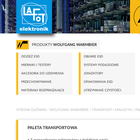
PRODUKTY
WOLFGANG WARMBIER
ODZIEŻ ESD
OBUWIE ESD
MIERNIKI I TESTERY
SYSTEMY PODŁOGOWE
AKCESORIA DO UZIEMIENIA
JONIZATORY
PRZECHOWYWANIE
OPAKOWANIA ESD
MATERIAŁY ROZPRASZAJĄCE
UTRZYMANIE CZYSTOŚCI
STRONA GŁÓWNA
/
WOLFGANG WARMBIER
/
TRANSPORT I MAGAZYN
/
PA
PALETA TRANSPORTOWA
• Z przewodzącego polipropylenu z dodatkiem węgla