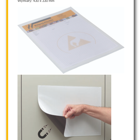
Aby nasza
Wymiary: 430 x 330 mm
strona
internetowa
działała jak
najlepiej
podczas
twojego
przejścia na nią.
Jeśli odrzucisz
te pliki cookie,
niektóre
funkcje znikną
ze strony
internetowej.
Marketing
Udostępniając
swoje
zainteresowania i
zachowania podczas
odwiedzania naszej
strony, zwiększasz
szansę na
zobaczenie
spersonalizowanych