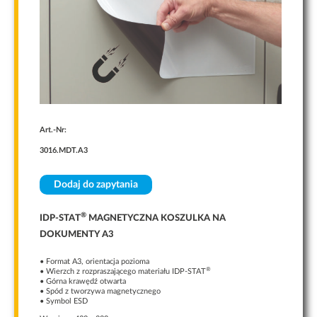
Te pliki cookie
nie są
opcjonalne. Są
one potrzebne
do
funkcjonowania
strony
internetowej.
Art.-Nr:
Statystyka
3016.MDT.A3
Abyśmy mogli
poprawić
funkcjonalność
Dodaj do zapytania
i strukturę
strony
internetowej,
®
IDP-STAT
MAGNETYCZNA KOSZULKA NA
na podstawie
DOKUMENTY A3
tego, jak
strona jest
używana.
• Format A3, orientacja pozioma
®
• Wierzch z rozpraszającego materiału IDP-STAT
• Górna krawędź otwarta
• Spód z tworzywa magnetycznego
• Symbol ESD
Doświadczenie