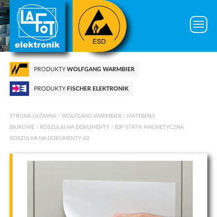
PRODUKTY
WOLFGANG WARMBIER
PRODUKTY
FISCHER ELEKTRONIK
STRONA GŁÓWNA
/
WOLFGANG WARMBIER
/
MATERIAŁY
BIUROWE
/
KOSZULKI NA DOKUMENTY
/ IDP-STAT® MAGNETYCZNA
KOSZULKA NA DOKUMENTY A3
Konieczne